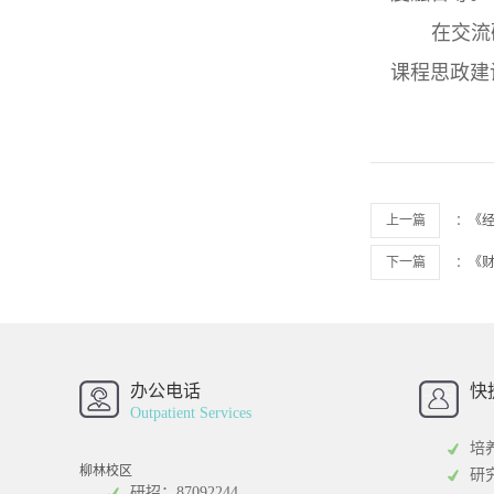
在交流
课程思政建
上一篇
：
《
下一篇
：
《
办公电话
快
西南财经大学
西
Outpatient Services
研
培
柳林校区
研
研招：87092244