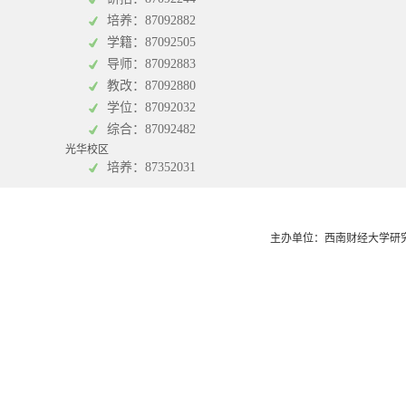
培养：87092882
学籍：87092505
统计学院
中
导师：87092883
中
教改：87092880
学位：87092032
综合：87092482
光华校区
培养：87352031
主办单位：西南财经大学研究生院 