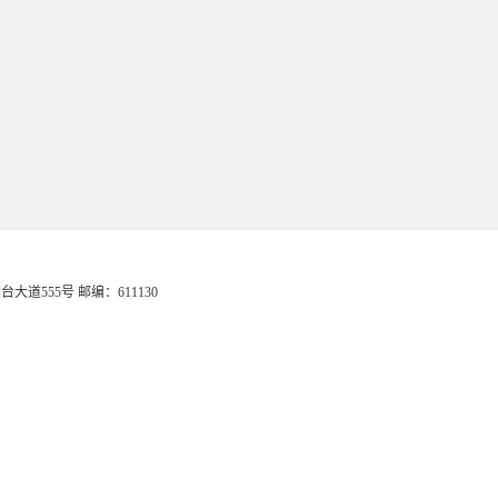
会计学院
台大道555号 邮编：611130