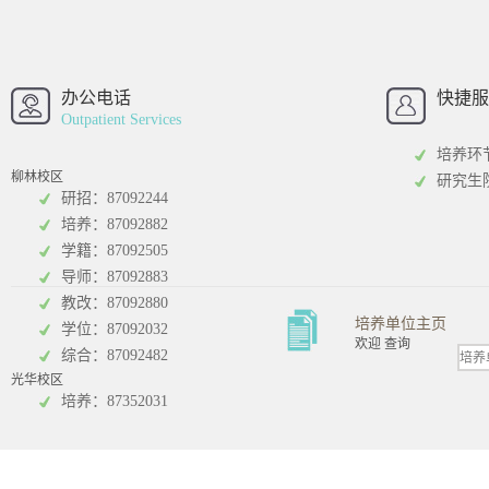
西南财经大学
西南财经大
招办
办公电话
快捷服
Outpatient Services
培养环
柳林校区
研究生
研招：87092244
培养：87092882
工商管理学院
统计学院
学籍：87092505
导师：87092883
教改：87092880
培养单位主页
学位：87092032
欢迎 查询
综合：87092482
光华校区
会计学院
培养：87352031