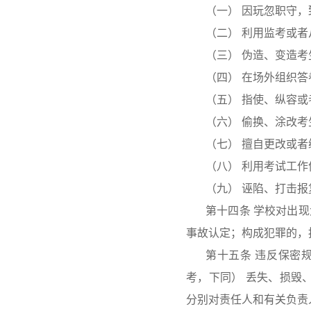
（一） 因玩忽职守
（二） 利用监考或
（三） 伪造、变造考
（四） 在场外组织
（五） 指使、纵容
（六） 偷换、涂改
（七） 擅自更改或
（八） 利用考试工
（九） 诬陷、打击报
第十四条 学校对出
事故认定；构成犯罪的，
第十五条 违反保密
考，下同） 丢失、损毁
分别对责任人和有关负责