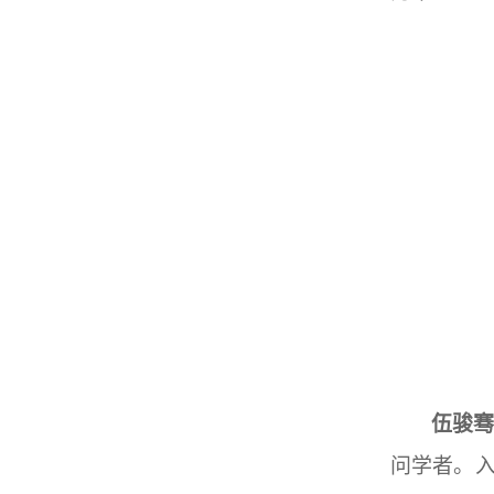
伍骏
问学者。