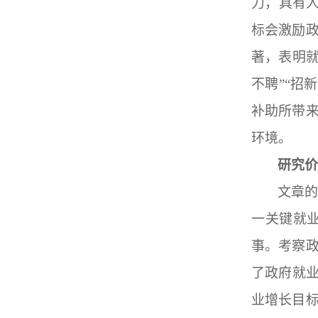
力，具有
标会激励
著，表明就
不聘”“招
补助所带
环境。
研究价
文章
一关键就
事。考察
了政府就业
业增长目