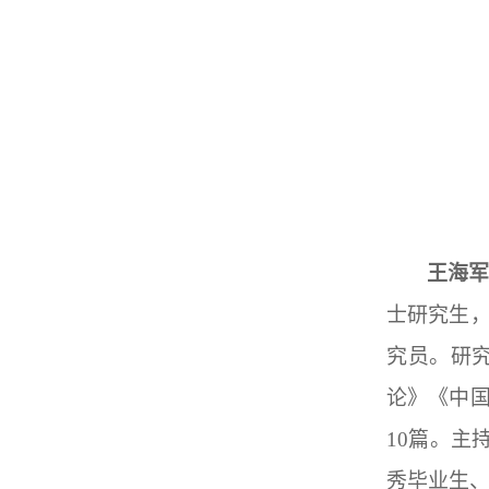
王海
士研究生
究员。研
论》《中
10篇。主
秀毕业生