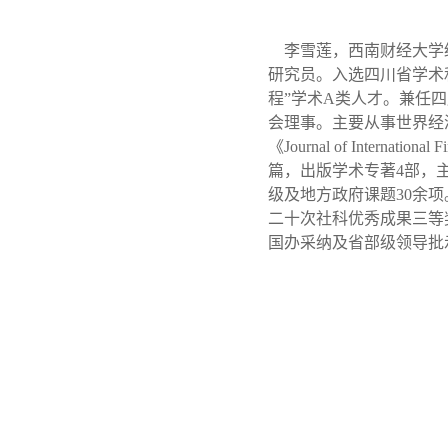
李雪莲，西南财经大学
研究员。入选四川省学术
程
”
学术
A
类人才。兼任四
会理事。主要从事世界经
《
Journal of International 
篇，出版学术专著
4
部，
级及地方政府课题
30
余项
二十次社科优秀成果三等
国办采纳及省部级领导批