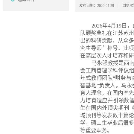
发布日期：2026-04-29
浏览次
2026年4月1
队颁奖典礼在江苏苏
出的科研贡献，从众
究生导师＂称号。此
在高层次人才培养和研
马永强教授是西
会工商管理学科评议组
年式教师团队“财务与
智基地”负责人。马永
育人理念，在国内率
力培育适应并引领数智
生在国内外顶尖期刊《Jour
域顶刊等发表数十篇
学，硕士生毕业后很
等重要职务。