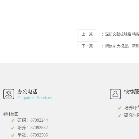
上一篇
：
深研文献梳脉络 精
下一篇
：
聚焦AI大模型，深
西南财经大学
西南财经大
招办
办公电话
快捷服
Outpatient Services
培养环
柳林校区
研究生
研招：87092244
培养：87092882
工商管理学院
统计学院
学籍：87092505