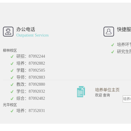
西南财经大学
西南财经大
招办
办公电话
快捷服
Outpatient Services
培养环
柳林校区
研究生
研招：87092244
培养：87092882
工商管理学院
统计学院
学籍：87092505
导师：87092883
教改：87092880
培养单位主页
学位：87092032
欢迎 查询
综合：87092482
光华校区
会计学院
培养：87352031