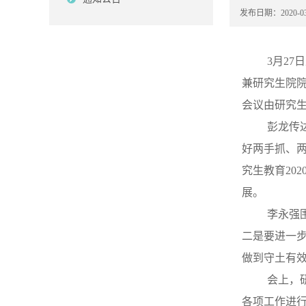
发布日期：2020-03
3月2
兼研究生院
会议由研究
彭龙传
好两手抓、两
究生教育20
展。
李永强
二是要进一
做到守土有
会上，
各项工作进