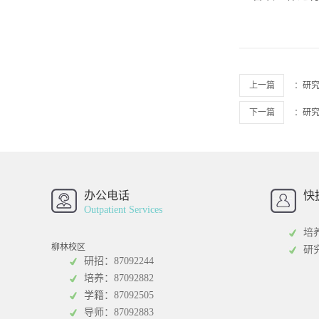
上一篇
：
研
下一篇
：
研
办公电话
快
西南财经大学
西
Outpatient Services
研
培
柳林校区
研
研招：87092244
培养：87092882
学籍：87092505
统计学院
中
导师：87092883
中