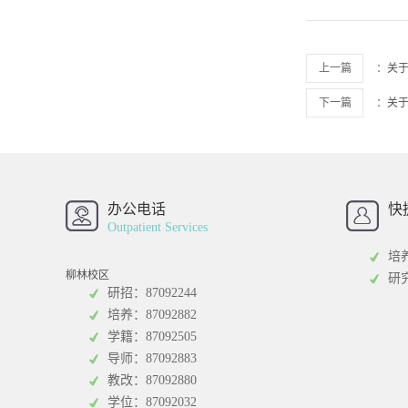
上一篇
：
关于
下一篇
：
关
办公电话
快
西南财经大学
西
Outpatient Services
研
培
柳林校区
研
研招：87092244
培养：87092882
学籍：87092505
统计学院
中
导师：87092883
中
教改：87092880
学位：87092032