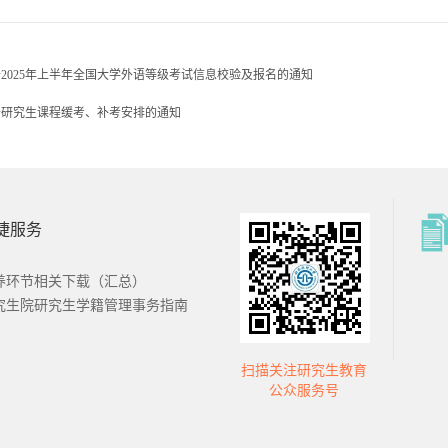
2025年上半年全国大学外语等级考试信息校验及报名的通知
于研究生课程缓考、补考安排的通知
捷服务
南财经大学
西南财经大学
招办
本科教务处
养环节相关下载（汇总）
究生院研究生学籍管理事务指南
扫描关注研究生教育
国金融研究
证券与期货学
公众服务号
心
院