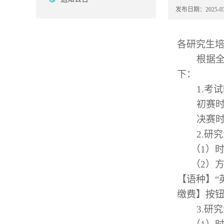
发布日期：2025-03
各研究生
根据全
下：
1.考
初赛时
决赛时
2.研
（1）时间
（2）方
【语种】“
缴费】按
3.研