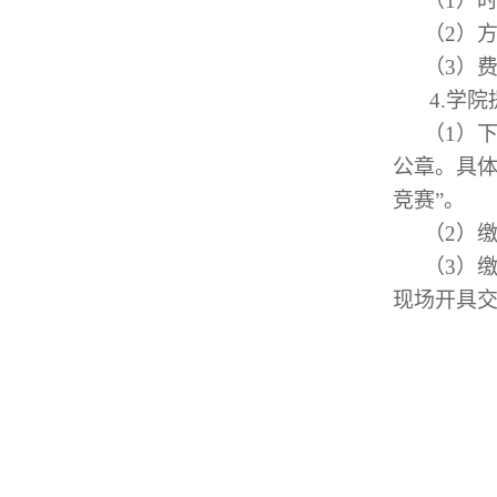
（1）时间
（2）
（3）费
4.学
（1）
公章。具体
竞赛”。
（2）缴费
（3）
现场开具交