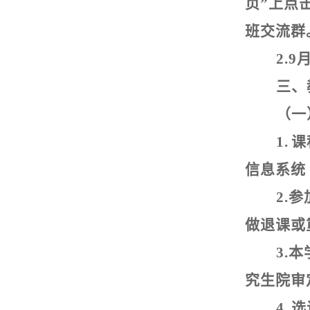
页”上点击
班交流群
2.9
三、
（一
1.
课
信息系统
2.
参
做退课或
3.
本
究生院审
4.
选