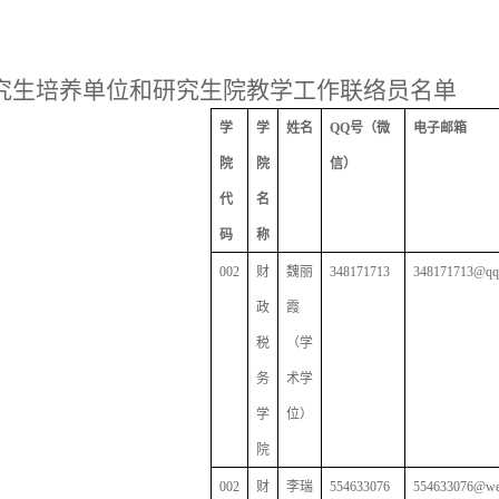
究生培养单位和研究生院教学工作联络员名单
学
学
姓名
QQ
号（微
电子邮箱
院
院
信）
代
名
码
称
002
财
魏丽
348171713
348171713@qq
政
霞
税
（学
务
术学
学
位）
院
002
财
李瑞
554633076
554633076@we