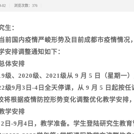
-02
浏览次数：
376
究生：
当前国内疫情严峻形势及目前成都市疫情情况
学安排调整通知如下：
总体安排
19
级、
2020
级、
2021
级从
9
月
5
日（星期一）
22
级
9
月
3
日
-4
日全天停课，从
9
月
5
日起按任
校将根据疫情防控形势变化调整优化教学安排
教学安排
月
2
日
-9
月
4
日，教学准备。学生登陆研究生教育