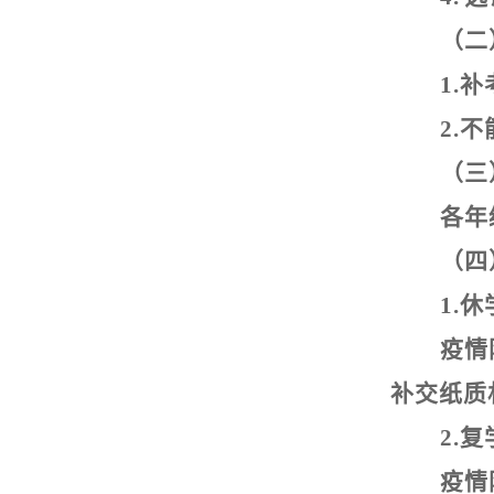
（二
1.
补
2.
不
（三
各年
（四
1.
休
疫情
补交纸质
2.
复
疫情