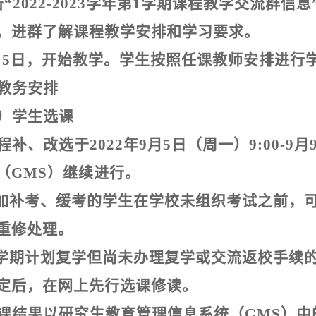
“
2022-2023
学年第
1
学期课程教学交流群信息
。进群了解课程教学安排和学习要求。
月
5
日，开始教学。学生按照任课教师安排进行
教务安排
）学生选课
程补、改选于
2022
年
9
月
5
日（周一）
9:00-9
月
（
GMS
）继续进行。
加补考、缓考的学生在学校未组织考试之前，
重修处理。
学期计划复学但尚未办理复学或交流返校手续
定后，在网上先行选课修读。
课结果以研究生教育管理信息系统（
GMS
）中