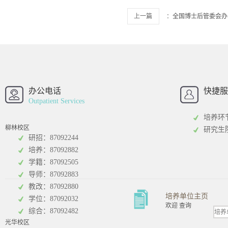
上一篇
：
全国博士后管委会办
西南财经大学
西南财经大
招办
办公电话
快捷服
Outpatient Services
培养环
柳林校区
研究生
研招：87092244
培养：87092882
工商管理学院
统计学院
学籍：87092505
导师：87092883
教改：87092880
培养单位主页
学位：87092032
欢迎 查询
综合：87092482
光华校区
会计学院