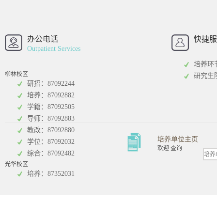
西南财经大学
西南财经大
招办
办公电话
快捷服
Outpatient Services
培养环
柳林校区
研究生
研招：87092244
培养：87092882
工商管理学院
统计学院
学籍：87092505
导师：87092883
教改：87092880
培养单位主页
学位：87092032
欢迎 查询
综合：87092482
光华校区
会计学院
培养：87352031