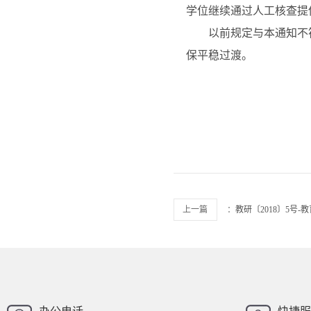
学位继续通过人工核查提
以前规定与本通知不符
保平稳过渡。
上一篇
：
教研〔2018〕5号
西南财经大学
西南财经大
招办