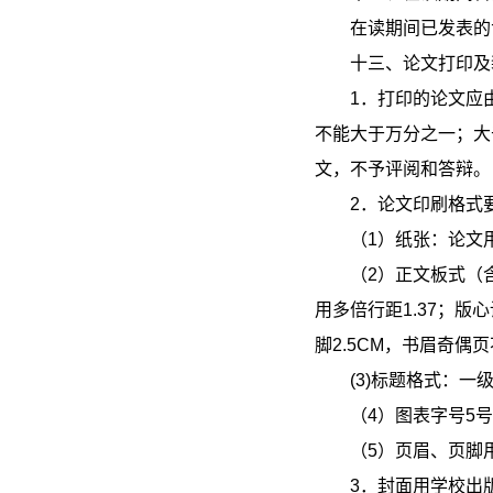
在读期间已发表的
十三、论文打印及
1
．打印的论文应
不能大于万分之一；大
文，不予评阅和答辩。
2
．论文印刷格式
（1）纸张：论文
（2）正文板式（
用多倍行距1.37；版心设
脚2.5CM，书眉奇偶
(3)
标题格式：一级
（4）图表字号5
（5）页眉、页脚
3
．封面用学校出