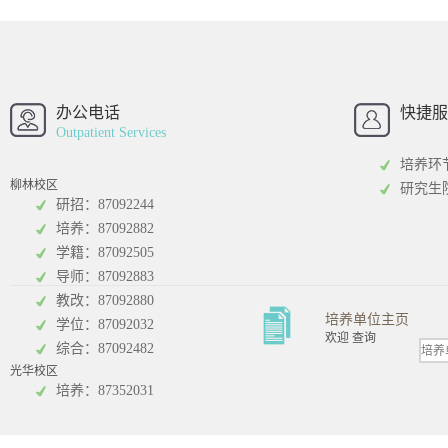
西南财经大学
西南财经大
招办
办公电话
快捷服
Outpatient Services
培养环
柳林校区
研究生
研招：87092244
培养：87092882
工商管理学院
统计学院
学籍：87092505
导师：87092883
教改：87092880
培养单位主页
学位：87092032
欢迎 查询
综合：87092482
光华校区
会计学院
培养：87352031