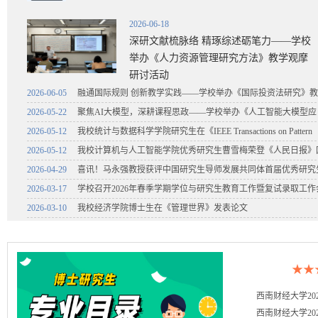
2026-06-18
深研文献梳脉络 精琢综述砺笔力——学校
举办《人力资源管理研究方法》教学观摩
研讨活动
2026-06-05
融通国际规则 创新教学实践——学校举办《国际投资法研究》
观摩研讨活动
2026-05-22
聚焦AI大模型，深耕课程思政——学校举办《人工智能大模型应
用》教学观摩研讨活动
2026-05-12
我校统计与数据科学学院研究生在《IEEE Transactions on Pattern
Analysis and Machine Intel...
2026-05-12
我校计算机与人工智能学院优秀研究生曹雪梅荣登《人民日报》
家奖学金名录
2026-04-29
喜讯！马永强教授获评中国研究生导师发展共同体首届优秀研究
导师
2026-03-17
学校召开2026年春季学期学位与研究生教育工作暨复试录取工作
2026-03-10
我校经济学院博士生在《管理世界》发表论文
★★★
西南财经大学20
西南财经大学20