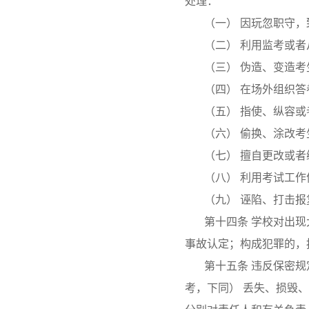
处理：
（一） 因玩忽职守
（二） 利用监考或
（三） 伪造、变造考
（四） 在场外组织
（五） 指使、纵容
（六） 偷换、涂改
（七） 擅自更改或
（八） 利用考试工
（九） 诬陷、打击报
第十四条 学校对出现
事故认定；构成犯罪的，
第十五条 违反保密
考，下同） 丢失、损毁