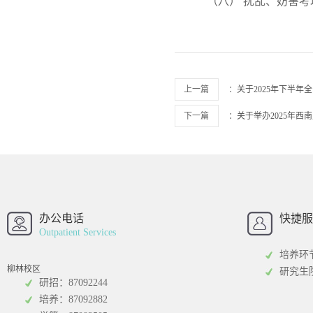
（八） 扰乱、妨害
上一篇
：
关于2025年下半
下一篇
：
关于举办2025年
西南财经大学
西南财经大
招办
办公电话
快捷服
Outpatient Services
培养环
柳林校区
研究生
研招：87092244
培养：87092882
工商管理学院
统计学院