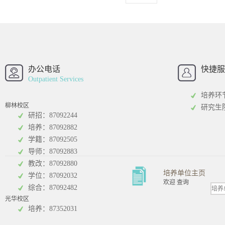
西南财经大学
西南财经大
招办
办公电话
快捷服
Outpatient Services
培养环
柳林校区
研究生
研招：87092244
培养：87092882
工商管理学院
统计学院
学籍：87092505
导师：87092883
教改：87092880
培养单位主页
学位：87092032
欢迎 查询
综合：87092482
光华校区
会计学院
培养：87352031