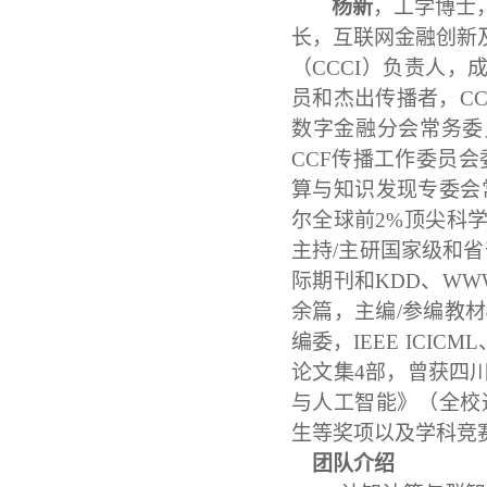
杨新
，工学博士
长，互联网金融创新
（
CCCI）负责人
员和杰出传播者，CCF
数字金融分会常务委
CCF传播工作委员
算与知识发现专委会
尔
全球前
2%顶尖科
主持
/主研国家级和省部
际期刊和KDD、WW
余篇，主编/参编教材
编委，IEEE ICIC
论文集4部，曾获四
与人工智能》（全校
生等奖项以及学科竞赛
团队介绍