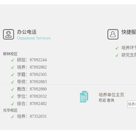
西南财经大学
西南财经大
招办
办公电话
快捷服
Outpatient Services
培养环
柳林校区
研究生
研招：87092244
培养：87092882
工商管理学院
统计学院
学籍：87092505
导师：87092883
教改：87092880
培养单位主页
学位：87092032
欢迎 查询
综合：87092482
光华校区
会计学院
培养：87352031