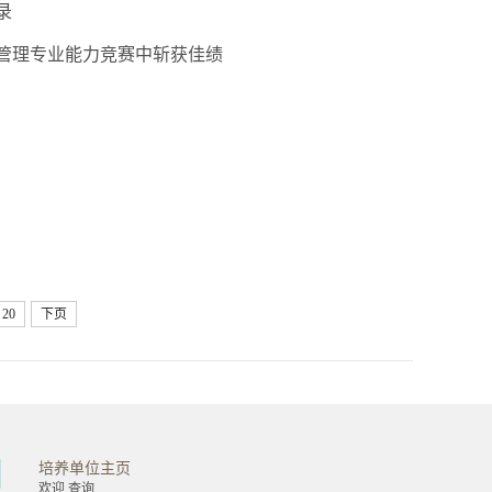
录
管理专业能力竞赛中斩获佳绩
20
下页
培养单位主页
金融学院
工商管理学院
欢迎 查询