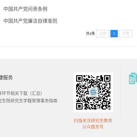
中国共产党问责条例
中国共产党廉洁自律准则
共4条
上页
1
下页
捷服务
南财经大学
西南财经大学
招办
本科教务处
养环节相关下载（汇总）
究生院研究生学籍管理事务指南
扫描关注研究生教育
国金融研究
证券与期货学
公众服务号
心
院