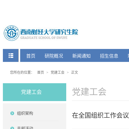
快捷菜单
首页
研院概况
新闻通知
招生信息
党建工会
您所在的位置：
首页
>
党建工会
>
正文
党建工会
党建工会
组织架构
在全国组织工作会议
支部活动