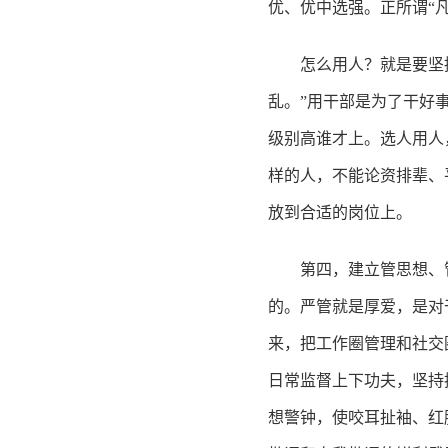
优、优中选强。正所谓“
怎么用人？就是要坚持事
乱。”用干部是为了干好
级别高谁才上。选人用人
样的人，不能论资排辈、
放到合适的岗位上。
第四，建立管思想、管
的。严管就是厚爱，是对
来，把工作圈管理和社交
日常监督上下功夫，坚持
想警钟，使咬耳扯袖、红