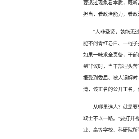
要透过现象看本质，既听
担当，看政治能力，看政
“人非圣贤，孰能无过。
能不问青红皂白、一棍子
如果一味求全责备，干部
到非议时，当干部埋头苦
报受到委屈、被人误解时
清，该正名的公开正名，
从哪里选人？就是要坚
取士不以一路。”要打开
业、高等学校、科研院所