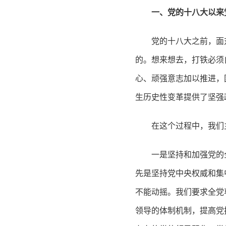
一、党的十八大以来
党的十八大之前，面对
的。想来想去，打铁必须
心、顽强意志加以推进，
生历史性变革提供了坚强
在这个过程中，我们主
一是坚持和加强党的全
先是坚持党中央权威和集
不能动摇。我们要求全党
领导的体制机制，提高党