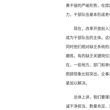
黄不接的严峻形势，在提
力，干部队伍基本形成老
现在，改革开放前入党和
成为干部队伍的主体。这
同时他们相对缺乏系统的
磨炼，有的缺乏关键岗位
在，一些地方、部门和单
照顾现象比较突出，企事
紧加以解决。
总体上讲，我们要建设
诚干净担当、数量充足、