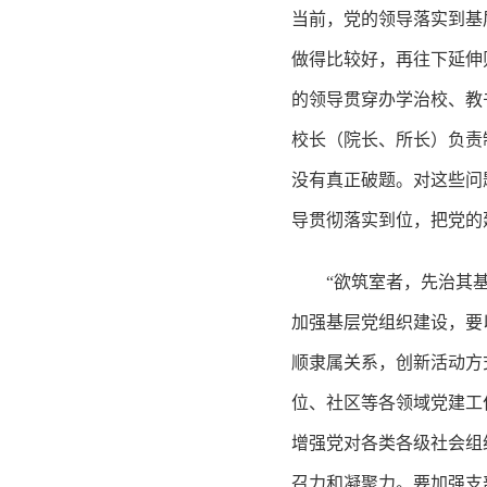
当前，党的领导落实到基
做得比较好，再往下延伸
的领导贯穿办学治校、教
校长（院长、所长）负责
没有真正破题。对这些问
导贯彻落实到位，把党的
“欲筑室者，先治其基。
加强基层党组织建设，要
顺隶属关系，创新活动方
位、社区等各领域党建工
增强党对各类各级社会组
召力和凝聚力。要加强支