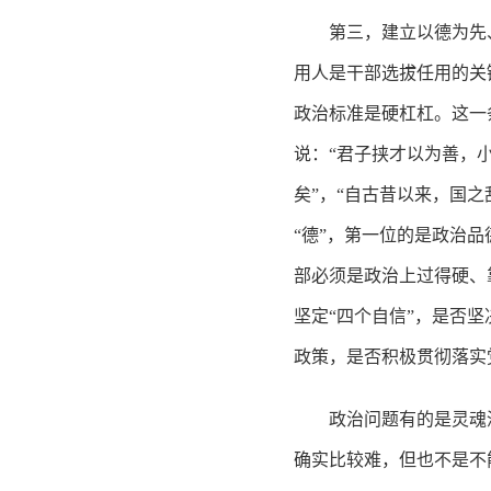
第三，建立以德为先、
用人是干部选拔任用的关
政治标准是硬杠杠。这一
说：“君子挟才以为善，
矣”，“自古昔以来，国
“德”，第一位的是政治
部必须是政治上过得硬、
坚定“四个自信”，是否
政策，是否积极贯彻落实
政治问题有的是灵魂深
确实比较难，但也不是不