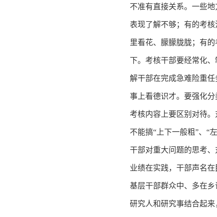
不准有直接关系。一些地
表现了解不够；有的考核
里看花、朦朦胧胧；有的
下。考核干部要经常化、
解干部在完成急难险重任
事上看德识才。要强化分
考核内容上要区别对待。
不能搞“上下一般粗”、“
干部对重大问题的思考、
业绩在实践，干部声名在
基层干部群众中、多在乡
研究人和研究事结合起来