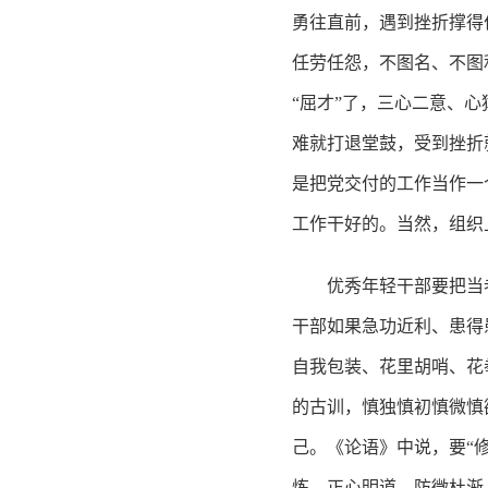
勇往直前，遇到挫折撑得
任劳任怨，不图名、不图
“屈才”了，三心二意、
难就打退堂鼓，受到挫折
是把党交付的工作当作一
工作干好的。当然，组织
优秀年轻干部要把当老实
干部如果急功近利、患得
自我包装、花里胡哨、花
的古训，慎独慎初慎微慎
己。《论语》中说，要“修
炼，正心明道，防微杜渐