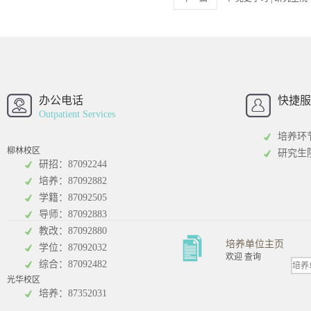
西南财经大学
西南财经大
招办
办公电话
快捷服
Outpatient Services
培养环
柳林校区
研究生
研招：87092244
培养：87092882
工商管理学院
统计学院
学籍：87092505
导师：87092883
教改：87092880
培养单位主页
学位：87092032
欢迎 查询
综合：87092482
光华校区
会计学院
培养：87352031