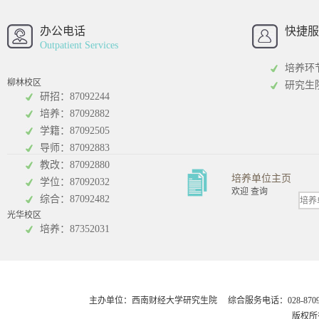
西南财经大学
西南财经大
招办
办公电话
快捷服
Outpatient Services
培养环
柳林校区
研究生
研招：87092244
培养：87092882
工商管理学院
统计学院
学籍：87092505
导师：87092883
教改：87092880
培养单位主页
学位：87092032
欢迎 查询
综合：87092482
光华校区
会计学院
培养：87352031
主办单位：西南财经大学研究生院 综合服务电话：028-8709248
版权所