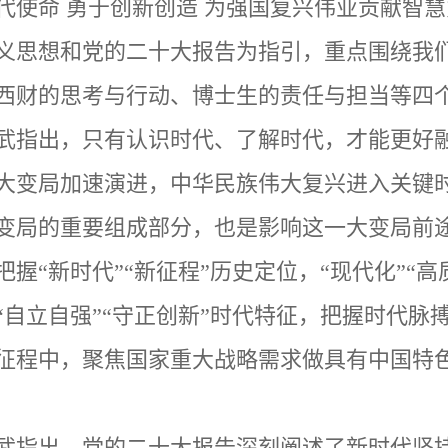
代使命 勇于创新创造 为强国复兴伟业贡献智
义思想和党的二十大报告为指引，重点围绕我
西财的思考与行动、博士生的责任与担当等四
武指出，只有认识时代、了解时代，才能更好
大变局加速演进，中华民族伟大复兴进入关键
变局的重要组成部分，也是影响这一大变局前
把握
“
新时代
”“
新征程
”
历史定位，
“
现代化
”“
高
“
自立自强
”“
守正创新
”
时代特征，把握时代脉
征程中，聚焦国家重大战略需求做具有中国特
武指出，
党的二十大报告深刻阐述了新时代坚