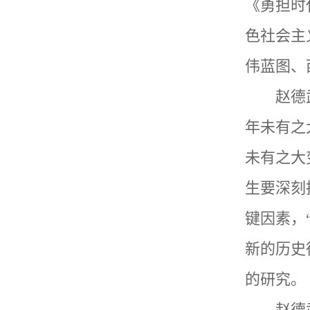
《勇担时
色社会主
伟蓝图、
赵德
年未有之
未有之大
生
要深刻
键因素，
新的历史
的研究。
赵德