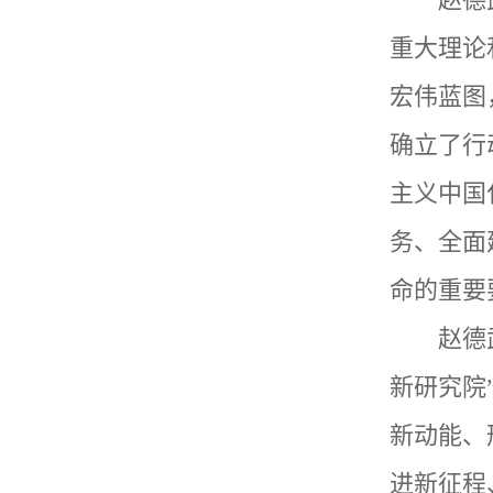
重大理论
宏伟蓝图
确立了行
主义中国
务、全面
命的重要
赵德
新研究院
新动能、
进新征程