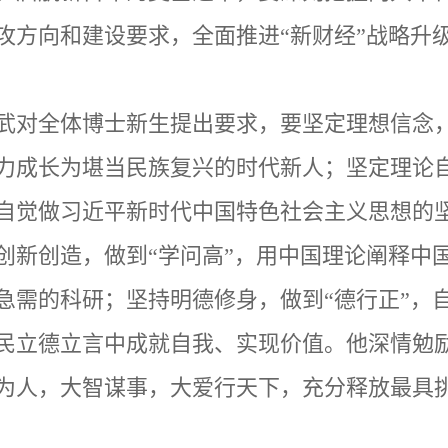
攻方向和建设要求，全面推进“新财经”战略升
武
对全体博士新生提出
要求，要坚定理想信念
力成长为堪当民族复兴的时代新人；坚定理论
自觉做习近平新时代中国特色社会主义思想的
创新创造，做到
“
学问高
”
，
用中国理论阐释中
急需的科研
；坚持明德修身，做到
“
德行正
”
，
民立德立言中成就自我、实现价值
。
他深情勉
为人，大智谋事，大爱行天下，充分释放最具