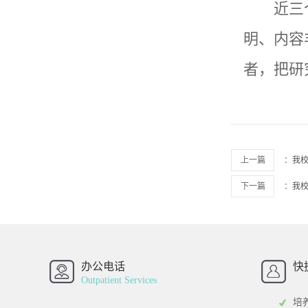
近三
明、内容
者，把研
上一篇
：
我
下一篇
：
我
办公电话
快
西南财经大学
西
Outpatient Services
研
培