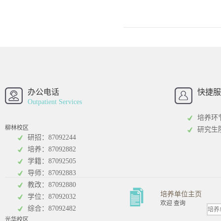
西南财经大学
西南财经大
招办
办公电话
快捷服
Outpatient Services
培养环
柳林校区
研究生
研招：87092244
培养：87092882
工商管理学院
统计学院
学籍：87092505
导师：87092883
教改：87092880
培养单位主页
学位：87092032
欢迎 查询
综合：87092482
光华校区